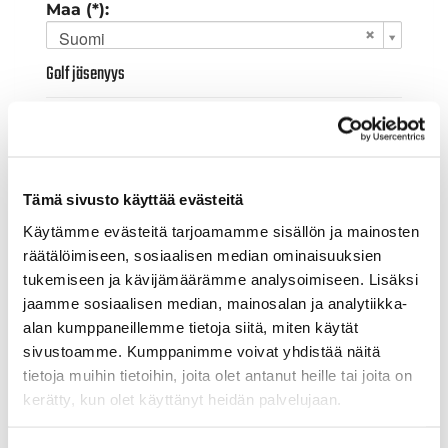
Maa (*):
Suomi
Golf jäsenyys
Valitse seura:
Tämä sivusto käyttää evästeitä
Jäsennumero:
Käytämme evästeitä tarjoamamme sisällön ja mainosten
räätälöimiseen, sosiaalisen median ominaisuuksien
tukemiseen ja kävijämäärämme analysoimiseen. Lisäksi
Lisätiedot
jaamme sosiaalisen median, mainosalan ja analytiikka-
alan kumppaneillemme tietoja siitä, miten käytät
sivustoamme. Kumppanimme voivat yhdistää näitä
Syntymäaika: (*)
tietoja muihin tietoihin, joita olet antanut heille tai joita on
kerätty, kun olet käyttänyt heidän palvelujaan.