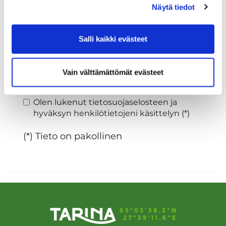
Näytä tiedot
Sukupuoli:
Salli kaikki evästeet
Rekisteröidy
Vain välttämättömät evästeet
Haluan tilata Tarina Golf uutiskirjeen
Olen lukenut
tietosuojaselosteen
ja
hyväksyn henkilötietojeni käsittelyn (*)
(*) Tieto on pakollinen