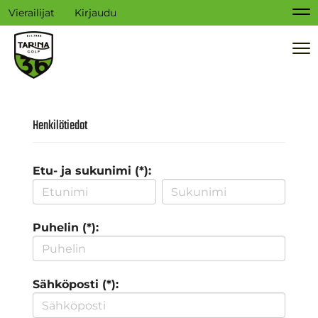
Vierailijat
Kirjaudu
Na
Na
Henkilötiedot
Etu- ja sukunimi (*):
Puhelin (*):
Sähköposti (*):