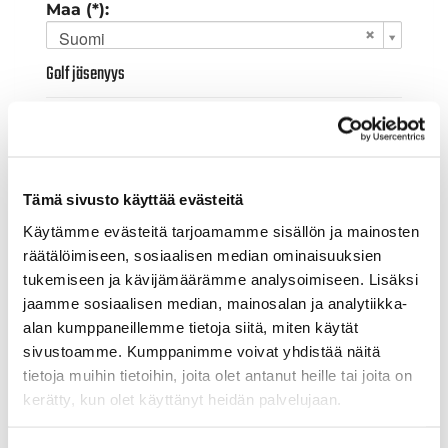
Maa (*):
Suomi
Golf jäsenyys
Valitse seura:
Tämä sivusto käyttää evästeitä
Jäsennumero:
Käytämme evästeitä tarjoamamme sisällön ja mainosten
räätälöimiseen, sosiaalisen median ominaisuuksien
tukemiseen ja kävijämäärämme analysoimiseen. Lisäksi
Lisätiedot
jaamme sosiaalisen median, mainosalan ja analytiikka-
alan kumppaneillemme tietoja siitä, miten käytät
sivustoamme. Kumppanimme voivat yhdistää näitä
Syntymäaika: (*)
tietoja muihin tietoihin, joita olet antanut heille tai joita on
kerätty, kun olet käyttänyt heidän palvelujaan.