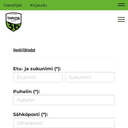
Vierailijat
Kirjaudu
Na
Na
Henkilötiedot
Etu- ja sukunimi (*):
Puhelin (*):
Sähköposti (*):