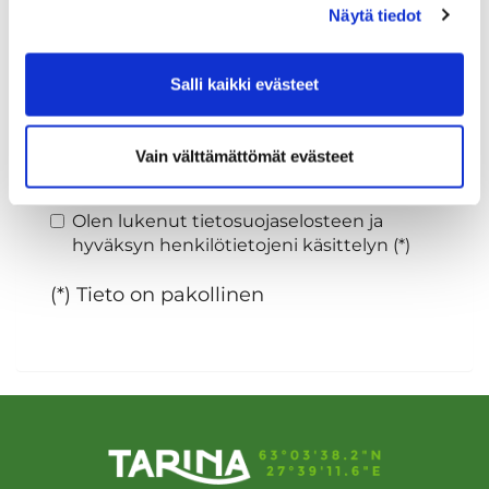
Näytä tiedot
Sukupuoli:
Salli kaikki evästeet
Rekisteröidy
Vain välttämättömät evästeet
Haluan tilata Tarina Golf uutiskirjeen
Olen lukenut
tietosuojaselosteen
ja
hyväksyn henkilötietojeni käsittelyn (*)
(*) Tieto on pakollinen