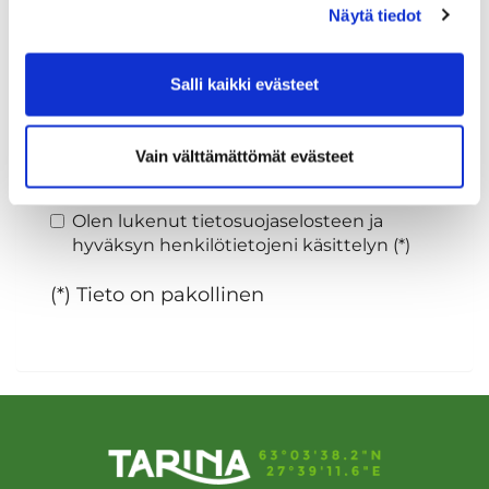
Näytä tiedot
Sukupuoli:
Salli kaikki evästeet
Rekisteröidy
Vain välttämättömät evästeet
Haluan tilata Tarina Golf uutiskirjeen
Olen lukenut
tietosuojaselosteen
ja
hyväksyn henkilötietojeni käsittelyn (*)
(*) Tieto on pakollinen