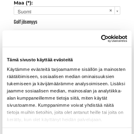
Maa (*):
Suomi
Golf jäsenyys
Valitse seura:
Tämä sivusto käyttää evästeitä
Jäsennumero:
Käytämme evästeitä tarjoamamme sisällön ja mainosten
räätälöimiseen, sosiaalisen median ominaisuuksien
tukemiseen ja kävijämäärämme analysoimiseen. Lisäksi
Lisätiedot
jaamme sosiaalisen median, mainosalan ja analytiikka-
alan kumppaneillemme tietoja siitä, miten käytät
sivustoamme. Kumppanimme voivat yhdistää näitä
Syntymäaika: (*)
tietoja muihin tietoihin, joita olet antanut heille tai joita on
kerätty, kun olet käyttänyt heidän palvelujaan.