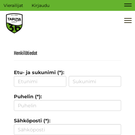
Vierailijat
Kirjaudu
Na
Na
Henkilötiedot
Etu- ja sukunimi (*):
Puhelin (*):
Sähköposti (*):