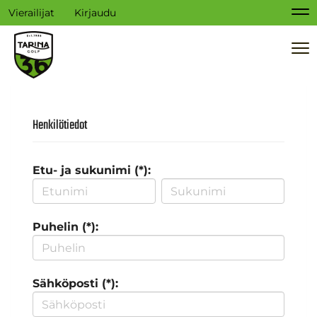
Vierailijat
Kirjaudu
Na
Na
Henkilötiedot
Etu- ja sukunimi (*):
Puhelin (*):
Sähköposti (*):