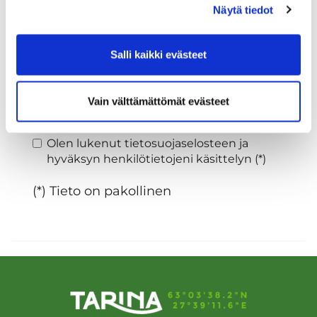
Näytä tiedot
Sukupuoli:
Salli kaikki evästeet
Rekisteröidy
Vain välttämättömät evästeet
Haluan tilata Tarina Golf uutiskirjeen
Olen lukenut
tietosuojaselosteen
ja
hyväksyn henkilötietojeni käsittelyn (*)
(*) Tieto on pakollinen