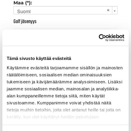
Maa (*):
Suomi
Golf jäsenyys
Valitse seura:
Tämä sivusto käyttää evästeitä
Jäsennumero:
Käytämme evästeitä tarjoamamme sisällön ja mainosten
räätälöimiseen, sosiaalisen median ominaisuuksien
tukemiseen ja kävijämäärämme analysoimiseen. Lisäksi
Lisätiedot
jaamme sosiaalisen median, mainosalan ja analytiikka-
alan kumppaneillemme tietoja siitä, miten käytät
sivustoamme. Kumppanimme voivat yhdistää näitä
Syntymäaika: (*)
tietoja muihin tietoihin, joita olet antanut heille tai joita on
kerätty, kun olet käyttänyt heidän palvelujaan.