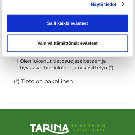
Näytä tiedot
Sukupuoli:
Salli kaikki evästeet
Rekisteröidy
Vain välttämättömät evästeet
Haluan tilata Tarina Golf uutiskirjeen
Olen lukenut
tietosuojaselosteen
ja
hyväksyn henkilötietojeni käsittelyn (*)
(*) Tieto on pakollinen