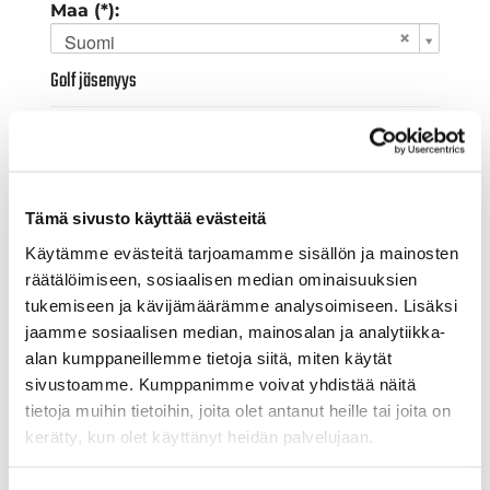
Maa (*):
Suomi
Golf jäsenyys
Valitse seura:
Tämä sivusto käyttää evästeitä
Jäsennumero:
Käytämme evästeitä tarjoamamme sisällön ja mainosten
räätälöimiseen, sosiaalisen median ominaisuuksien
tukemiseen ja kävijämäärämme analysoimiseen. Lisäksi
Lisätiedot
jaamme sosiaalisen median, mainosalan ja analytiikka-
alan kumppaneillemme tietoja siitä, miten käytät
sivustoamme. Kumppanimme voivat yhdistää näitä
Syntymäaika: (*)
tietoja muihin tietoihin, joita olet antanut heille tai joita on
kerätty, kun olet käyttänyt heidän palvelujaan.