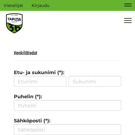
Vierailijat
Kirjaudu
Na
Na
Henkilötiedot
Etu- ja sukunimi (*):
Puhelin (*):
Sähköposti (*):