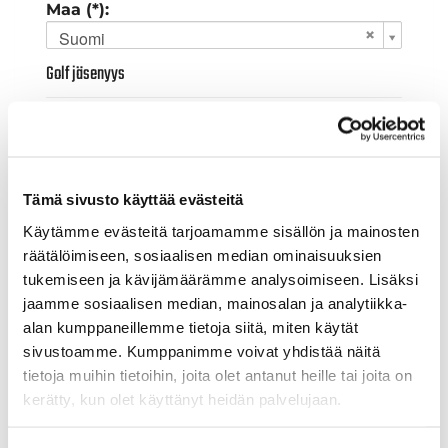
Maa (*):
Suomi
Golf jäsenyys
Valitse seura:
Tämä sivusto käyttää evästeitä
Jäsennumero:
Käytämme evästeitä tarjoamamme sisällön ja mainosten
räätälöimiseen, sosiaalisen median ominaisuuksien
tukemiseen ja kävijämäärämme analysoimiseen. Lisäksi
Lisätiedot
jaamme sosiaalisen median, mainosalan ja analytiikka-
alan kumppaneillemme tietoja siitä, miten käytät
sivustoamme. Kumppanimme voivat yhdistää näitä
Syntymäaika: (*)
tietoja muihin tietoihin, joita olet antanut heille tai joita on
kerätty, kun olet käyttänyt heidän palvelujaan.