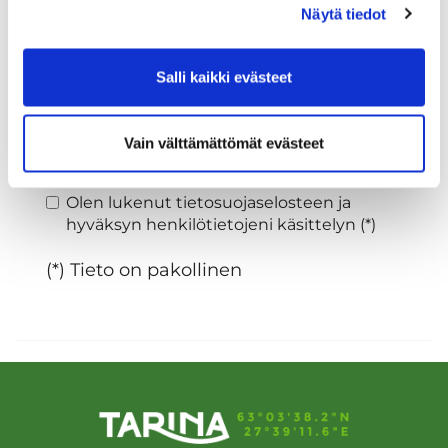
Näytä tiedot
Sukupuoli:
Salli kaikki evästeet
Rekisteröidy
Vain välttämättömät evästeet
Haluan tilata Tarina Golf uutiskirjeen
Olen lukenut
tietosuojaselosteen
ja
hyväksyn henkilötietojeni käsittelyn (*)
(*) Tieto on pakollinen