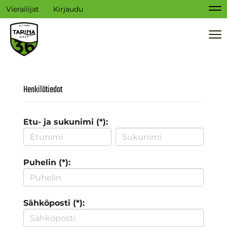
Vierailijat
Kirjaudu
Na
Na
Henkilötiedot
Etu- ja sukunimi (*):
Puhelin (*):
Sähköposti (*):