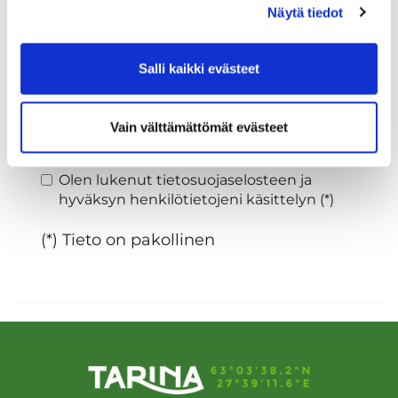
Näytä tiedot
Sukupuoli:
Salli kaikki evästeet
Rekisteröidy
Vain välttämättömät evästeet
Haluan tilata Tarina Golf uutiskirjeen
Olen lukenut
tietosuojaselosteen
ja
hyväksyn henkilötietojeni käsittelyn (*)
(*) Tieto on pakollinen