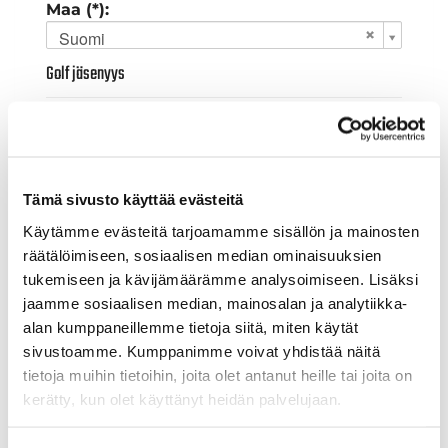
Maa (*):
Suomi
Golf jäsenyys
Valitse seura:
Tämä sivusto käyttää evästeitä
Jäsennumero:
Käytämme evästeitä tarjoamamme sisällön ja mainosten
räätälöimiseen, sosiaalisen median ominaisuuksien
tukemiseen ja kävijämäärämme analysoimiseen. Lisäksi
Lisätiedot
jaamme sosiaalisen median, mainosalan ja analytiikka-
alan kumppaneillemme tietoja siitä, miten käytät
sivustoamme. Kumppanimme voivat yhdistää näitä
Syntymäaika: (*)
tietoja muihin tietoihin, joita olet antanut heille tai joita on
kerätty, kun olet käyttänyt heidän palvelujaan.