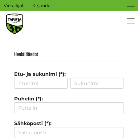
Vierailijat
Kirjaudu
Na
Na
Henkilötiedot
Etu- ja sukunimi (*):
Puhelin (*):
Sähköposti (*):